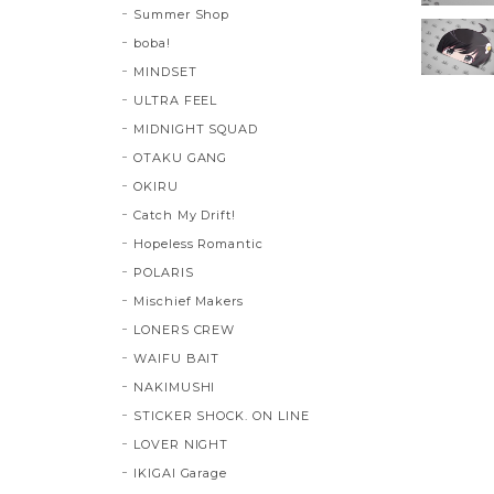
Summer Shop
boba!
MINDSET
ULTRA FEEL
MIDNIGHT SQUAD
OTAKU GANG
OKIRU
Catch My Drift!
Hopeless Romantic
POLARIS
Mischief Makers
LONERS CREW
WAIFU BAIT
NAKIMUSHI
STICKER SHOCK. ON LINE
LOVER NIGHT
IKIGAI Garage