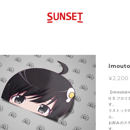
imouto
¥2,200
【imoutod
U.S.フ
す。
リストック
ん。
お好みのス
す。