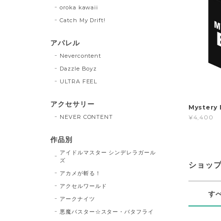
oroka kawaii
Catch My Drift!
アパレル
Nevercontent
Dazzle Boyz
ULTRA FEEL
アクセサリー
Myster
NEVER CONTENT
¥4,400
作品別
アイドルマスター シンデレラガール
ズ
ショッ
アカメが斬る！
アクセルワールド
す
アークナイツ
悪魔バスター☆スター・バタフライ