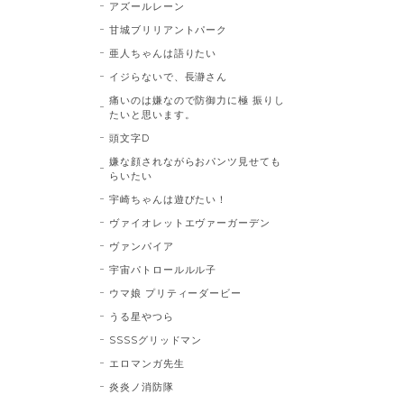
アズールレーン
甘城ブリリアントパーク
亜人ちゃんは語りたい
イジらないで、長瀞さん
痛いのは嫌なので防御力に極 振りし
たいと思います。
頭文字D
嫌な顔されながらおパンツ見せても
らいたい
宇崎ちゃんは遊びたい！
ヴァイオレットエヴァーガーデン
ヴァンパイア
宇宙パトロールルル子
ウマ娘 プリティーダービー
うる星やつら
SSSSグリッドマン
エロマンガ先生
炎炎ノ消防隊