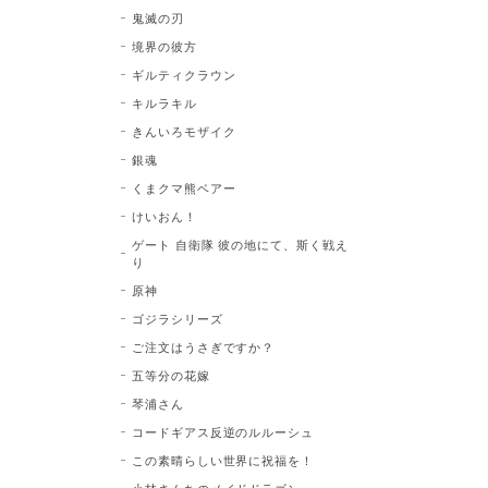
鬼滅の刃
境界の彼方
ギルティクラウン
キルラキル
きんいろモザイク
銀魂
くまクマ熊ベアー
けいおん！
ゲート 自衛隊 彼の地にて、斯く戦え
り
原神
ゴジラシリーズ
ご注文はうさぎですか？
五等分の花嫁
琴浦さん
コードギアス反逆のルルーシュ
この素晴らしい世界に祝福を！