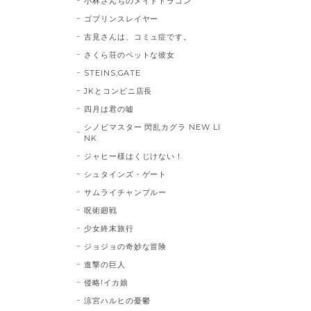
小林さんちのメイドドラゴン
ゴブリンスレイヤー
古見さんは、コミュ症です。
さくら荘のペットな彼女
STEINS;GATE
JKとコンビニ店長
四月は君の嘘
シノビマスター 閃乱カグラ NEW LI
NK
ジャヒー様はくじけない！
シュタインズ・ゲート
サムライチャンプルー
呪術廻戦
少女終末旅行
ジョジョの奇妙な冒険
進撃の巨人
侵略!イカ娘
涼宮ハルヒの憂鬱