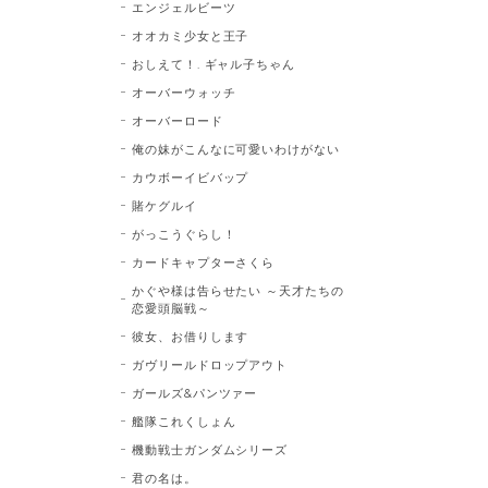
エンジェルビーツ
オオカミ少女と王子
おしえて！. ギャル子ちゃん
オーバーウォッチ
オーバーロード
俺の妹がこんなに可愛いわけがない
カウボーイビバップ
賭ケグルイ
がっこうぐらし！
カードキャプターさくら
かぐや様は告らせたい ～天才たちの
恋愛頭脳戦～
彼女、お借りします
ガヴリールドロップアウト
ガールズ&パンツァー
艦隊これくしょん
機動戦士ガンダムシリーズ
君の名は。