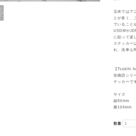
北米ではア
とが多く、
でいること
USDMや
に貼って楽
ステッカー
れ、洗車も
【Tsukihi A
化物語シリー
テッカーで
サイズ
縦94mm
横106mm
数量