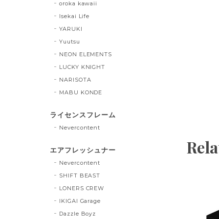
oroka kawaii
Isekai Life
YARUKI
Yuutsu
NEON ELEMENTS
LUCKY KNIGHT
NARISOTA
MABU KONDE
ライセンスフレーム
Nevercontent
Rela
エアフレッシュナー
Nevercontent
SHIFT BEAST
LONERS CREW
IKIGAI Garage
Dazzle Boyz