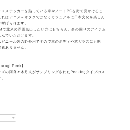
ニメステッカーを貼っている車やノートPCを街で見かけるこ
これはアニメ＝オタクではなくカジュアルに日本文化を楽しん
が挙げられます。
JDMで北米の雰囲気出したい方はもちろん、身の回りのアイテム
しんでいただけます。
はビニール製の野外用ですので車のボディや窓ガラスにも貼
問題ありません。
raragi Peek】
ズの阿良々木月火がサンプリングされたPeekingタイプのス
す。