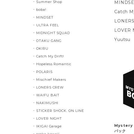
Summer Shop
MINDSE
boba!
Catch My
MINDSET
LONER
ULTRA FEEL
LOVER 
MIDNIGHT SQUAD
Yuutsu
OTAKU GANG
OKIRU
Catch My Drift!
Hopeless Romantic
POLARIS
Mischief Makers
LONERS CREW
WAIFU BAIT
NAKIMUSHI
STICKER SHOCK. ON LINE
LOVER NIGHT
Myster
IKIGAI Garage
パック
oroka kawaii