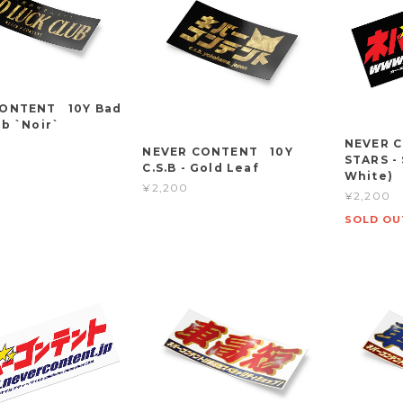
CONTENT 10Y Bad
ub `Noir`
NEVER 
NEVER CONTENT 10Y
STARS - 
C.S.B - Gold Leaf
White)
¥2,200
¥2,200
SOLD OU