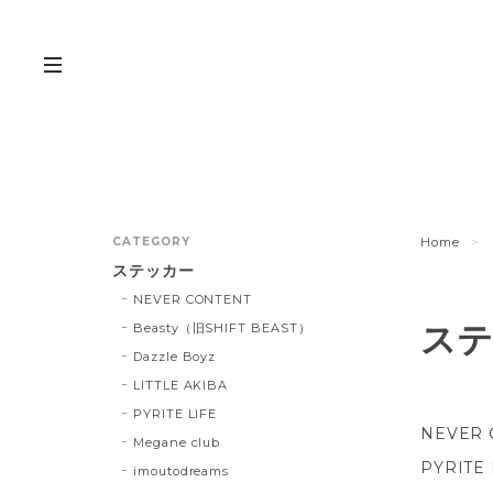
CATEGORY
Home
ステッカー
NEVER CONTENT
ステ
Beasty（旧SHIFT BEAST）
Dazzle Boyz
LITTLE AKIBA
PYRITE LIFE
NEVER 
Megane club
PYRITE 
imoutodreams