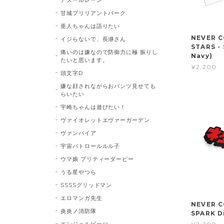
甘城ブリリアントパーク
亜人ちゃんは語りたい
NEVER 
イジらないで、長瀞さん
STARS - 
痛いのは嫌なので防御力に極 振りし
Navy)
たいと思います。
¥2,200
頭文字D
嫌な顔されながらおパンツ見せても
らいたい
宇崎ちゃんは遊びたい！
ヴァイオレットエヴァーガーデン
ヴァンパイア
宇宙パトロールルル子
ウマ娘 プリティーダービー
うる星やつら
SSSSグリッドマン
エロマンガ先生
NEVER 
炎炎ノ消防隊
SPARK D
エンジェルビーツ