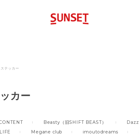
ステッカー
ッカー
CONTENT
Beasty（旧SHIFT BEAST）
Dazz
LIFE
Megane club
imoutodreams