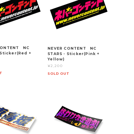
CONTENT NC
NEVER CONTENT NC
Sticker(Red +
STARS - Sticker(Pink +
Yellow)
¥2,200
T
SOLD OUT