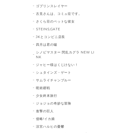
ゴブリンスレイヤー
古見さんは、コミュ症です。
さくら荘のペットな彼女
STEINS;GATE
JKとコンビニ店長
四月は君の嘘
シノビマスター 閃乱カグラ NEW LI
NK
ジャヒー様はくじけない！
シュタインズ・ゲート
サムライチャンプルー
呪術廻戦
少女終末旅行
ジョジョの奇妙な冒険
進撃の巨人
侵略!イカ娘
涼宮ハルヒの憂鬱