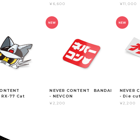
¥6,600
¥11,000
CONTENT
NEVER CONTENT BANDAI
NEVER 
 RX-77 Cat
- NEVCON
- Die cu
¥2,200
¥2,200