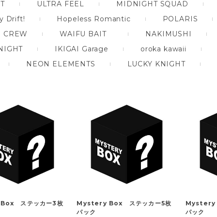
T
ULTRA FEEL
MIDNIGHT SQUAD
 Drift!
Hopeless Romantic
POLARIS
S CREW
WAIFU BAIT
NAKIMUSHI
NIGHT
IKIGAI Garage
oroka kawaii
NEON ELEMENTS
LUCKY KNIGHT
y Box ステッカー3枚
Mystery Box ステッカー5枚
Myster
パック
パック