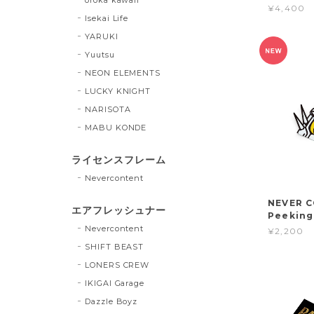
¥4,400
Isekai Life
YARUKI
Yuutsu
NEON ELEMENTS
LUCKY KNIGHT
NARISOTA
MABU KONDE
ライセンスフレーム
Nevercontent
NEVER 
エアフレッシュナー
Peeking
Nevercontent
¥2,200
SHIFT BEAST
LONERS CREW
IKIGAI Garage
Dazzle Boyz