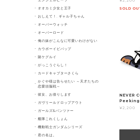
¥2,200
オオカミ少女と王子
SOLD OU
おしえて！. ギャル子ちゃん
オーバーウォッチ
オーバーロード
俺の妹がこんなに可愛いわけがない
カウボーイビバップ
賭ケグルイ
がっこうぐらし！
カードキャプターさくら
かぐや様は告らせたい ～天才たちの
恋愛頭脳戦～
彼女、お借りします
NEVER 
Peeking
ガヴリールドロップアウト
¥2,200
ガールズ&パンツァー
艦隊これくしょん
機動戦士ガンダムシリーズ
君の名は。