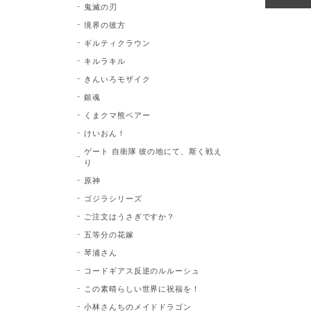
鬼滅の刃
境界の彼方
ギルティクラウン
キルラキル
きんいろモザイク
銀魂
くまクマ熊ベアー
けいおん！
ゲート 自衛隊 彼の地にて、斯く戦え
り
原神
ゴジラシリーズ
ご注文はうさぎですか？
五等分の花嫁
琴浦さん
コードギアス反逆のルルーシュ
この素晴らしい世界に祝福を！
小林さんちのメイドドラゴン