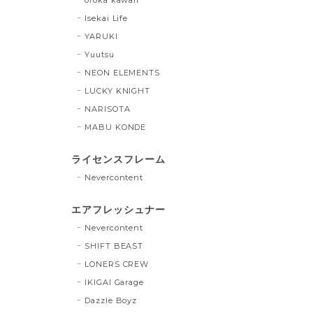
Isekai Life
YARUKI
Yuutsu
NEON ELEMENTS
LUCKY KNIGHT
NARISOTA
MABU KONDE
ライセンスフレーム
Nevercontent
エアフレッシュナー
Nevercontent
SHIFT BEAST
LONERS CREW
IKIGAI Garage
Dazzle Boyz