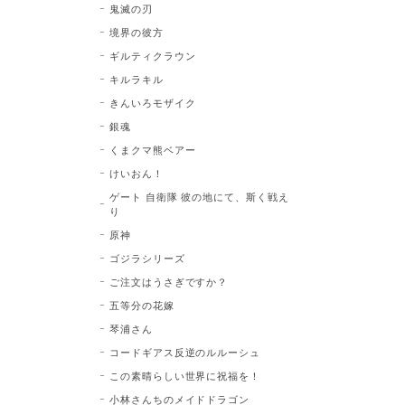
鬼滅の刃
境界の彼方
ギルティクラウン
キルラキル
きんいろモザイク
銀魂
くまクマ熊ベアー
けいおん！
ゲート 自衛隊 彼の地にて、斯く戦え
り
原神
ゴジラシリーズ
ご注文はうさぎですか？
五等分の花嫁
琴浦さん
コードギアス反逆のルルーシュ
この素晴らしい世界に祝福を！
小林さんちのメイドドラゴン