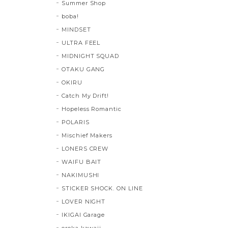
Summer Shop
boba!
MINDSET
ULTRA FEEL
MIDNIGHT SQUAD
OTAKU GANG
OKIRU
Catch My Drift!
Hopeless Romantic
POLARIS
Mischief Makers
LONERS CREW
WAIFU BAIT
NAKIMUSHI
STICKER SHOCK. ON LINE
LOVER NIGHT
IKIGAI Garage
oroka kawaii