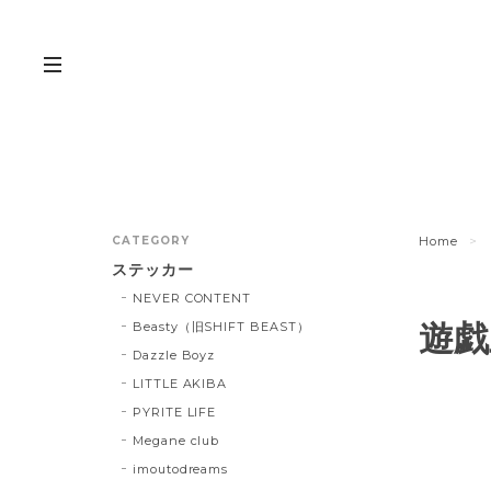
CATEGORY
Home
ステッカー
NEVER CONTENT
遊戯
Beasty（旧SHIFT BEAST）
Dazzle Boyz
LITTLE AKIBA
PYRITE LIFE
Megane club
imoutodreams