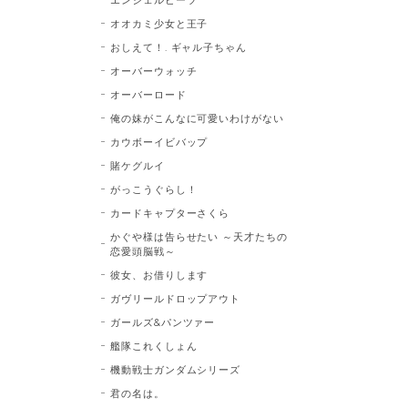
オオカミ少女と王子
おしえて！. ギャル子ちゃん
オーバーウォッチ
オーバーロード
俺の妹がこんなに可愛いわけがない
カウボーイビバップ
賭ケグルイ
がっこうぐらし！
カードキャプターさくら
かぐや様は告らせたい ～天才たちの
恋愛頭脳戦～
彼女、お借りします
ガヴリールドロップアウト
ガールズ&パンツァー
艦隊これくしょん
機動戦士ガンダムシリーズ
君の名は。