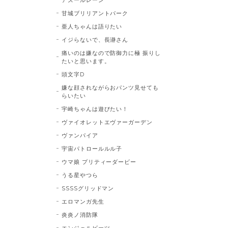
甘城ブリリアントパーク
亜人ちゃんは語りたい
イジらないで、長瀞さん
痛いのは嫌なので防御力に極 振りし
たいと思います。
頭文字D
嫌な顔されながらおパンツ見せても
らいたい
宇崎ちゃんは遊びたい！
ヴァイオレットエヴァーガーデン
ヴァンパイア
宇宙パトロールルル子
ウマ娘 プリティーダービー
うる星やつら
SSSSグリッドマン
エロマンガ先生
炎炎ノ消防隊
エンジェルビーツ