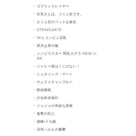
ゴブリンスレイヤー
古見さんは、コミュ症です。
さくら荘のペットな彼女
STEINS;GATE
JKとコンビニ店長
四月は君の嘘
シノビマスター 閃乱カグラ NEW LI
NK
ジャヒー様はくじけない！
シュタインズ・ゲート
サムライチャンプルー
呪術廻戦
少女終末旅行
ジョジョの奇妙な冒険
進撃の巨人
侵略!イカ娘
涼宮ハルヒの憂鬱