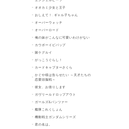
オオカミ少女と王子
おしえて！. ギャル子ちゃん
オーバーウォッチ
オーバーロード
俺の妹がこんなに可愛いわけがない
カウボーイビバップ
賭ケグルイ
がっこうぐらし！
カードキャプターさくら
かぐや様は告らせたい ～天才たちの
恋愛頭脳戦～
彼女、お借りします
ガヴリールドロップアウト
ガールズ&パンツァー
艦隊これくしょん
機動戦士ガンダムシリーズ
君の名は。