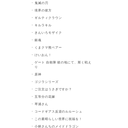
鬼滅の刃
境界の彼方
ギルティクラウン
キルラキル
きんいろモザイク
銀魂
くまクマ熊ベアー
けいおん！
ゲート 自衛隊 彼の地にて、斯く戦え
り
原神
ゴジラシリーズ
ご注文はうさぎですか？
五等分の花嫁
琴浦さん
コードギアス反逆のルルーシュ
この素晴らしい世界に祝福を！
小林さんちのメイドドラゴン