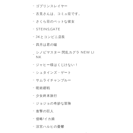
ゴブリンスレイヤー
古見さんは、コミュ症です。
さくら荘のペットな彼女
STEINS;GATE
JKとコンビニ店長
四月は君の嘘
シノビマスター 閃乱カグラ NEW LI
NK
ジャヒー様はくじけない！
シュタインズ・ゲート
サムライチャンプルー
呪術廻戦
少女終末旅行
ジョジョの奇妙な冒険
進撃の巨人
侵略!イカ娘
涼宮ハルヒの憂鬱