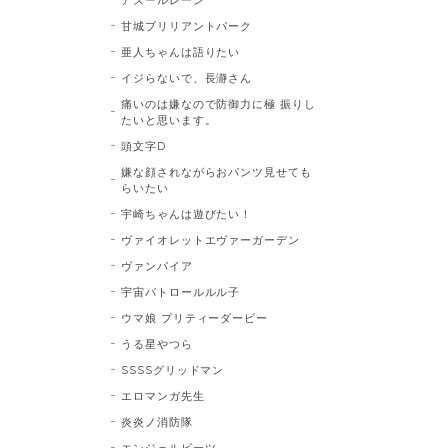
甘城ブリリアントパーク
亜人ちゃんは語りたい
イジらないで、長瀞さん
痛いのは嫌なので防御力に極 振りし
たいと思います。
頭文字D
嫌な顔されながらおパンツ見せても
らいたい
宇崎ちゃんは遊びたい！
ヴァイオレットエヴァーガーデン
ヴァンパイア
宇宙パトロールルル子
ウマ娘 プリティーダービー
うる星やつら
SSSSグリッドマン
エロマンガ先生
炎炎ノ消防隊
エンジェルビーツ