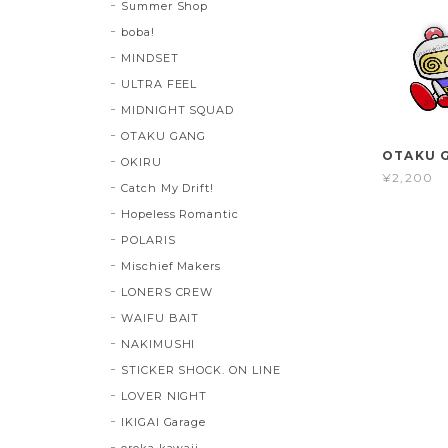
Summer Shop
boba!
MINDSET
ULTRA FEEL
MIDNIGHT SQUAD
OTAKU GANG
OTAKU 
OKIRU
¥2,200
Catch My Drift!
Hopeless Romantic
POLARIS
Mischief Makers
LONERS CREW
WAIFU BAIT
NAKIMUSHI
STICKER SHOCK. ON LINE
LOVER NIGHT
IKIGAI Garage
oroka kawaii