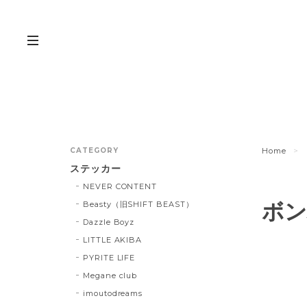
CATEGORY
Home
ステッカー
NEVER CONTENT
ボン
Beasty（旧SHIFT BEAST）
Dazzle Boyz
LITTLE AKIBA
PYRITE LIFE
Megane club
imoutodreams