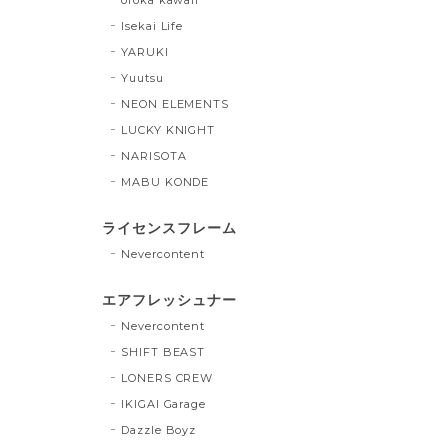
Isekai Life
YARUKI
Yuutsu
NEON ELEMENTS
LUCKY KNIGHT
NARISOTA
MABU KONDE
ライセンスフレーム
Nevercontent
エアフレッシュナー
Nevercontent
SHIFT BEAST
LONERS CREW
IKIGAI Garage
Dazzle Boyz