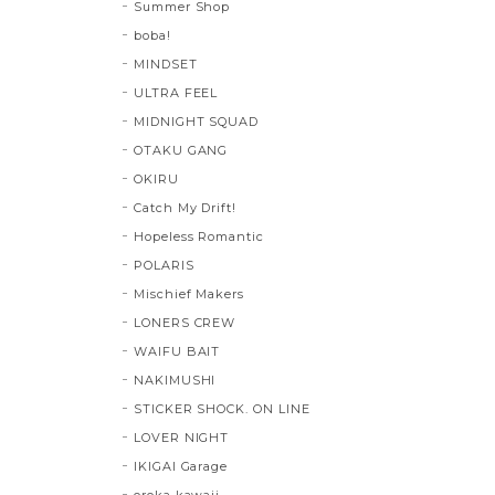
Summer Shop
boba!
MINDSET
ULTRA FEEL
MIDNIGHT SQUAD
OTAKU GANG
OKIRU
Catch My Drift!
Hopeless Romantic
POLARIS
Mischief Makers
LONERS CREW
WAIFU BAIT
NAKIMUSHI
STICKER SHOCK. ON LINE
LOVER NIGHT
IKIGAI Garage
oroka kawaii