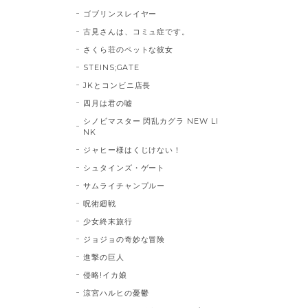
ゴブリンスレイヤー
古見さんは、コミュ症です。
さくら荘のペットな彼女
STEINS;GATE
JKとコンビニ店長
四月は君の嘘
シノビマスター 閃乱カグラ NEW LI
NK
ジャヒー様はくじけない！
シュタインズ・ゲート
サムライチャンプルー
呪術廻戦
少女終末旅行
ジョジョの奇妙な冒険
進撃の巨人
侵略!イカ娘
涼宮ハルヒの憂鬱