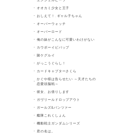
オオカミ少女と王子
おしえて！. ギャル子ちゃん
オーバーウォッチ
オーバーロード
俺の妹がこんなに可愛いわけがない
カウボーイビバップ
賭ケグルイ
がっこうぐらし！
カードキャプターさくら
かぐや様は告らせたい ～天才たちの
恋愛頭脳戦～
彼女、お借りします
ガヴリールドロップアウト
ガールズ&パンツァー
艦隊これくしょん
機動戦士ガンダムシリーズ
君の名は。