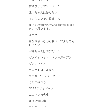
甘城ブリリアントパーク
亜人ちゃんは語りたい
イジらないで、長瀞さん
痛いのは嫌なので防御力に極 振りし
たいと思います。
頭文字D
嫌な顔されながらおパンツ見せても
らいたい
宇崎ちゃんは遊びたい！
ヴァイオレットエヴァーガーデン
ヴァンパイア
宇宙パトロールルル子
ウマ娘 プリティーダービー
うる星やつら
SSSSグリッドマン
エロマンガ先生
炎炎ノ消防隊
エンジェルビーツ