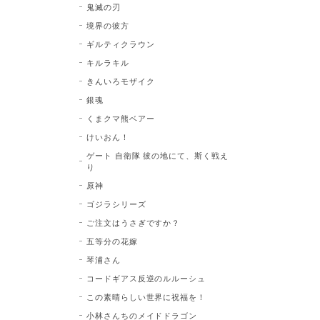
鬼滅の刃
境界の彼方
ギルティクラウン
キルラキル
きんいろモザイク
銀魂
くまクマ熊ベアー
けいおん！
ゲート 自衛隊 彼の地にて、斯く戦え
り
原神
ゴジラシリーズ
ご注文はうさぎですか？
五等分の花嫁
琴浦さん
コードギアス反逆のルルーシュ
この素晴らしい世界に祝福を！
小林さんちのメイドドラゴン