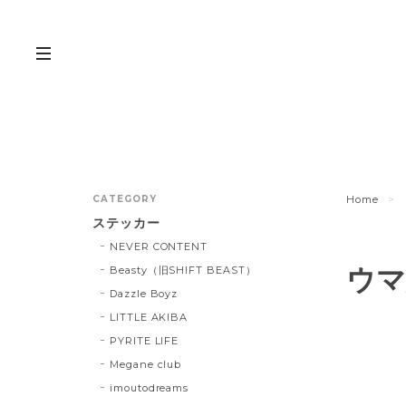
CATEGORY
Home
ステッカー
NEVER CONTENT
ウマ
Beasty（旧SHIFT BEAST）
Dazzle Boyz
LITTLE AKIBA
PYRITE LIFE
Megane club
imoutodreams