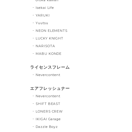
Isekai Life
YARUKI
Yuutsu
NEON ELEMENTS
LUCKY KNIGHT
NARISOTA
MABU KONDE
ライセンスフレーム
Nevercontent
エアフレッシュナー
Nevercontent
SHIFT BEAST
LONERS CREW
IKIGAI Garage
Dazzle Boyz