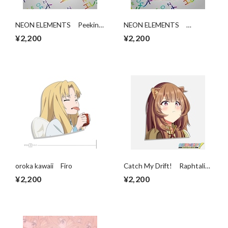
NEON ELEMENTS Peeking
NEON ELEMENTS
Raphtalia
Raphtalia Die-Cut
¥2,200
¥2,200
oroka kawaii Firo
Catch My Drift! Raphtalia
Pout
¥2,200
¥2,200