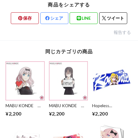
商品をシェアする
保存
シェア
LINE
ツイート
報告する
同じカテゴリの商品
MABU KONDE
MABU KONDE
Hopeless
Chika Fujiwara Heart
Kaguya Shinomiya
Romantic
¥2,200
¥2,200
¥2,200
Holding
Sign Holding
HAYASAKA IS
ROMANTIC