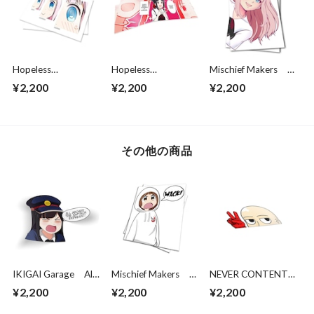
Hopeless
Hopeless
Mischief Makers チ
Romantic
Romantic
カ: PEEK!
¥2,200
¥2,200
¥2,200
DEFCON CHIKA
KAGUYA IS
HOPELESS
その他の商品
IKIGAI Garage All
Mischief Makers
NEVER CONTENT
Aboard The S＊Box
Mako: WACK!
Peeking Saitama
¥2,200
¥2,200
¥2,200
Express Kisscut