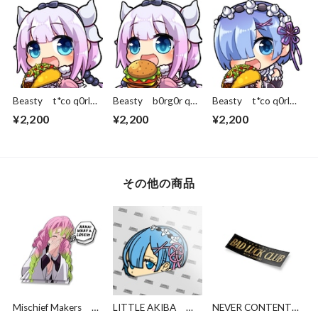
Beasty t*co q0rl
Beasty b0rg0r q0rl
Beasty t*co q0rl
Kanna L/R
Kanna L/R
Rem L/R
¥2,200
¥2,200
¥2,200
その他の商品
Mischief Makers
LITTLE AKIBA
NEVER CONTENT