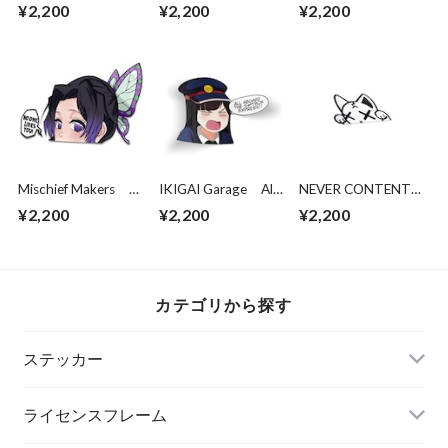
What a loser!
Rem
10Y Bad Luck Club
¥2,200
¥2,200
¥2,200
(removable speech
`Noir`
bubble)
Mischief Makers
IKIGAI Garage All
NEVER CONTENT
No one likes you DS
Aboard The S＊Box
Goast Cat
¥2,200
¥2,200
¥2,200
peeker
Express Kisscut
カテゴリから探す
ステッカー
ライセンスフレーム