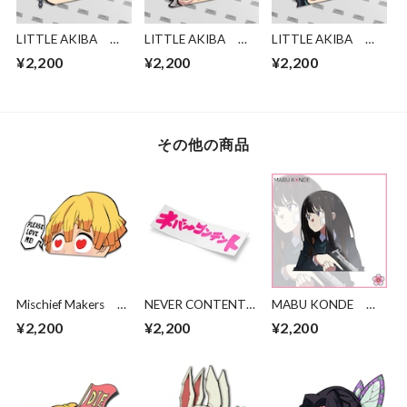
LITTLE AKIBA
LITTLE AKIBA
LITTLE AKIBA
Tengen
Sanemi
Tokitou
¥2,200
¥2,200
¥2,200
その他の商品
Mischief Makers
NEVER CONTENT
MABU KONDE
Love me DS peeker
NC LOVE -Die Cut
Takina Tactical
¥2,200
¥2,200
¥2,200
Sticker-