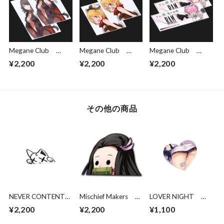
Megane Club
Megane Club
Megane Club
ELSA
FELT
RAM
¥2,200
¥2,200
¥2,200
その他の商品
NEVER CONTENT
Mischief Makers
LOVER NIGHT
Goast Cat
Demon Derp
RIKKA - LEWD
¥2,200
¥2,200
¥1,100
HEART STICKER