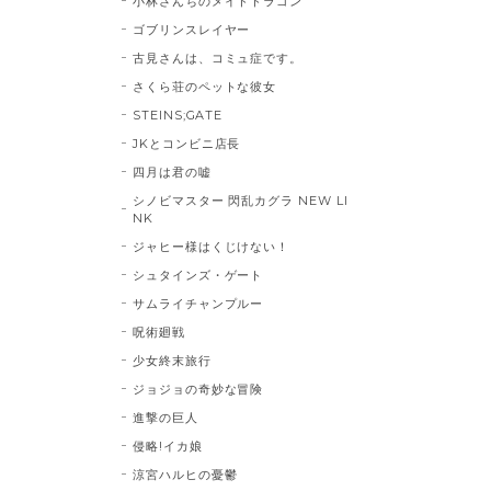
小林さんちのメイドドラゴン
ゴブリンスレイヤー
古見さんは、コミュ症です。
さくら荘のペットな彼女
STEINS;GATE
JKとコンビニ店長
四月は君の嘘
シノビマスター 閃乱カグラ NEW LI
NK
ジャヒー様はくじけない！
シュタインズ・ゲート
サムライチャンプルー
呪術廻戦
少女終末旅行
ジョジョの奇妙な冒険
進撃の巨人
侵略!イカ娘
涼宮ハルヒの憂鬱