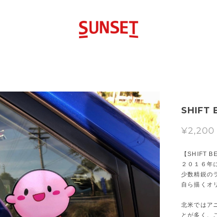
SHIFT
¥2,200
【SHIFT B
２０１６年
少数精鋭の
自ら描くオ
北米ではア
とが多く、