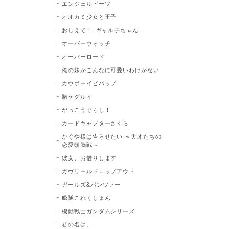
エンジェルビーツ
オオカミ少女と王子
おしえて！. ギャル子ちゃん
オーバーウォッチ
オーバーロード
俺の妹がこんなに可愛いわけがない
カウボーイビバップ
賭ケグルイ
がっこうぐらし！
カードキャプターさくら
かぐや様は告らせたい ～天才たちの
恋愛頭脳戦～
彼女、お借りします
ガヴリールドロップアウト
ガールズ&パンツァー
艦隊これくしょん
機動戦士ガンダムシリーズ
君の名は。