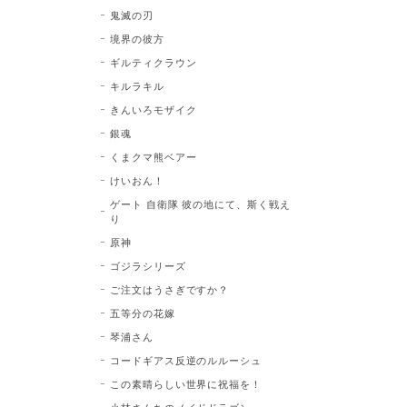
鬼滅の刃
境界の彼方
ギルティクラウン
キルラキル
きんいろモザイク
銀魂
くまクマ熊ベアー
けいおん！
ゲート 自衛隊 彼の地にて、斯く戦え
り
原神
ゴジラシリーズ
ご注文はうさぎですか？
五等分の花嫁
琴浦さん
コードギアス反逆のルルーシュ
この素晴らしい世界に祝福を！