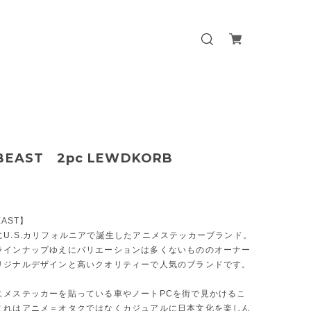
 BEAST 2pc LEWDKORB
EAST】
にU.S.カリフォルニアで誕生したアニメステッカーブランド。
ラインナップゆえにバリエーションは多くないもののオーナー
リジナルデザインと高いクオリティーで人気のブランドです。
ニメステッカーを貼っている車やノートPCを街で見かけるこ
これはアニメ＝オタクではなくカジュアルに日本文化を楽しん