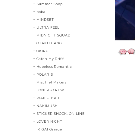
Summer Shop
boba!
MINDSET
ULTRA FEEL
MIDNIGHT SQUAD
OTAKU GANG
OKIRU
Catch My Drift!
Hopeless Romantic
POLARIS
Mischief Makers
LONERS CREW
WAIFU BAIT
NAKIMUSHI
STICKER SHOCK. ON LINE
LOVER NIGHT
IKIGAI Garage