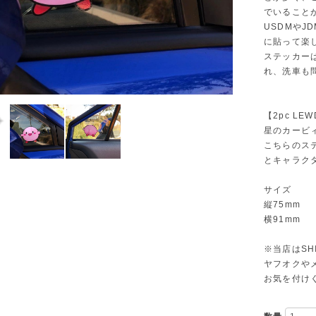
でいること
USDMや
に貼って楽
ステッカー
れ、洗車も
【2pc LE
星のカービィ
こちらのス
とキャラク
サイズ
縦75mm
横91mm
※当店はSH
ヤフオクや
お気を付け