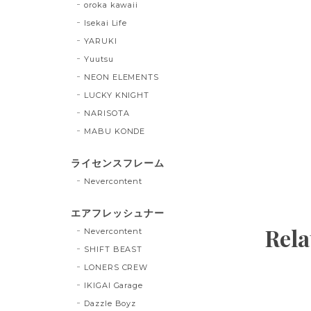
oroka kawaii
Isekai Life
YARUKI
Yuutsu
NEON ELEMENTS
LUCKY KNIGHT
NARISOTA
MABU KONDE
ライセンスフレーム
Nevercontent
エアフレッシュナー
Rela
Nevercontent
SHIFT BEAST
LONERS CREW
IKIGAI Garage
Dazzle Boyz