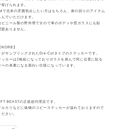
が挙げられます。
JDMで北米の雰囲気出したい方はもちろん、身の回りのアイテム
しんでいただけます。
はビニール製の野外用ですので車のボディや窓ガラスにも貼
問題ありません。
WDKORB】
がサンプリングされたDie-Cutタイプのステッカーです。
テッカーは2枚組になっておりガラスを挟んで同じ位置に貼る
ターの表裏になる面白い仕様になっています。
IFT BEASTの正規総代理店です。
メルカリなどに偽物のコピーステッカーが溢れておりますので
ください。