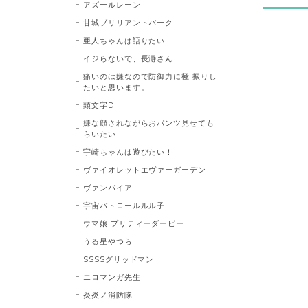
アズールレーン
甘城ブリリアントパーク
亜人ちゃんは語りたい
イジらないで、長瀞さん
痛いのは嫌なので防御力に極 振りし
たいと思います。
頭文字D
嫌な顔されながらおパンツ見せても
らいたい
宇崎ちゃんは遊びたい！
ヴァイオレットエヴァーガーデン
ヴァンパイア
宇宙パトロールルル子
ウマ娘 プリティーダービー
うる星やつら
SSSSグリッドマン
エロマンガ先生
炎炎ノ消防隊