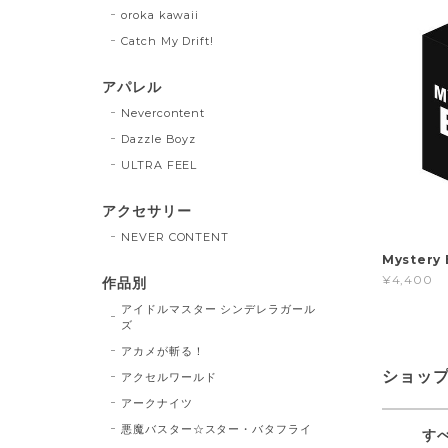
oroka kawaii
Catch My Drift!
アパレル
Nevercontent
Dazzle Boyz
ULTRA FEEL
アクセサリー
NEVER CONTENT
Myster
¥4,400
作品別
アイドルマスター シンデレラガール
ズ
アカメが斬る！
ショッ
アクセルワールド
アークナイツ
悪魔バスター☆スター・バタフライ
す