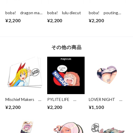
boba! dragon maid
boba! lulu diecut
boba! pouting
diecut
aqua diecut
¥2,200
¥2,200
¥2,200
その他の商品
Mischief Makers
PYLITE LIFE
LOVER NIGHT
LATER BITCH!
Umaru NII-SAN
RIKKA - LEWD
¥2,200
¥2,200
¥1,100
HEART STICKER