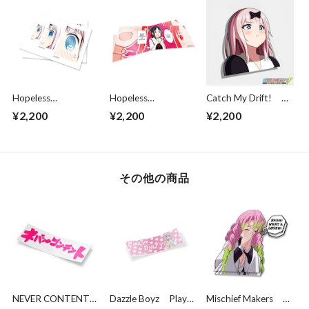
Hopeless
Hopeless
Catch My Drift!
Romantic
Romantic
Chika Pout
¥2,200
¥2,200
¥2,200
DEFCON CHIKA
KAGUYA IS
HOPELESS
その他の商品
NEVER CONTENT
Dazzle Boyz Play
Mischief Makers