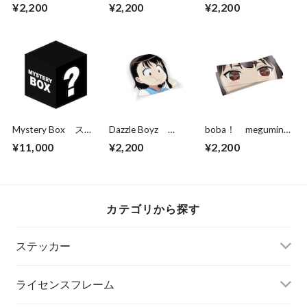
NC LOVE -Die Cut
Dirty Lala
What a loser!
¥2,200
¥2,200
¥2,200
Sticker-
(removable speech
bubble)
Mystery Box ステ
Dazzle Boyz
boba！ megumin
ッカー10枚パック
Onodera Kisscut
eyes
¥11,000
¥2,200
¥2,200
カテゴリから探す
ステッカー
ライセンスフレーム