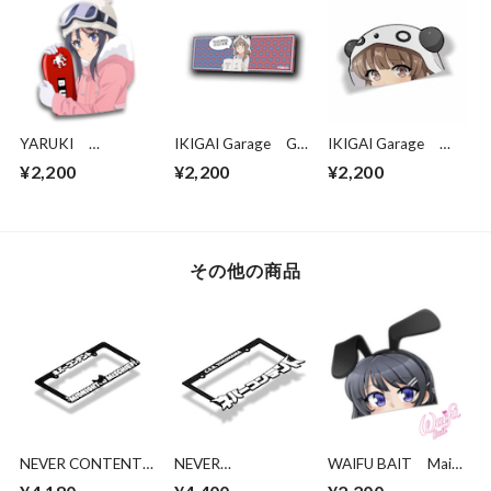
YARUKI
IKIGAI Garage Go
IKIGAI Garage
Snowboarder Senpai
Easy On Me Officer
Kaede Peeker
¥2,200
¥2,200
¥2,200
Slap
その他の商品
NEVER CONTENT
NEVER
WAIFU BAIT Mai
MIDNIGHT
CONTRNT C.S.B
Peeker