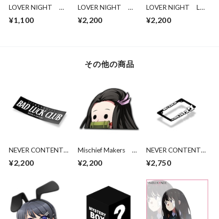
LOVER NIGHT
LOVER NIGHT
LOVER NIGHT LN
HATSUNE - LEWD
STREET RULERS!
JP
¥1,100
¥2,200
¥2,200
HEART STICKER
その他の商品
NEVER CONTENT
Mischief Makers
NEVER CONTENT
BAD LUCK CLUB
Demon Derp
スタイルブティック
¥2,200
¥2,200
¥2,750
バイク用ライセンス
フレーム