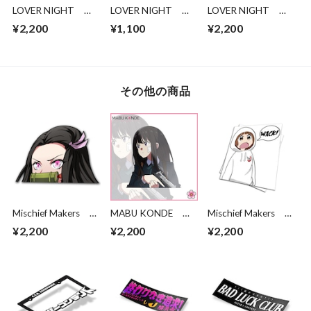
LOVER NIGHT
LOVER NIGHT
LOVER NIGHT
HENTAI LOVER
HATSUNE - LEWD
STREET RULERS!
¥2,200
¥1,100
¥2,200
HEART STICKER
その他の商品
Mischief Makers
MABU KONDE
Mischief Makers
Demon Peeker
Takina Tactical
Mako: WACK!
¥2,200
¥2,200
¥2,200