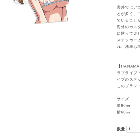
海外ではア
とが多く、
でいること
海外のカス
に貼って楽
ステッカー
れ、洗車も
【HANAMAR
ラブライブ!
イプのステ
このブラン
サイズ
縦90㎜
横60㎜
数量