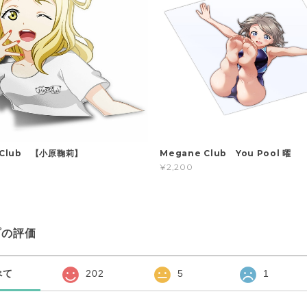
 Club 【小原鞠莉】
Megane Club You Pool 曜
¥2,200
プの評価
べて
202
5
1