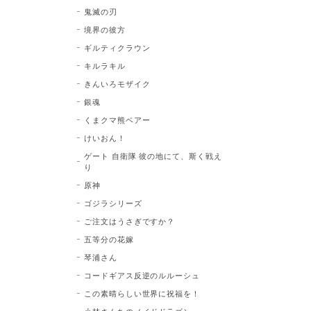
鬼滅の刃
境界の彼方
ギルティクラウン
キルラキル
きんいろモザイク
銀魂
くまクマ熊ベアー
けいおん！
ゲート 自衛隊 彼の地にて、斯く戦え
り
原神
ゴジラシリーズ
ご注文はうさぎですか？
五等分の花嫁
琴浦さん
コードギアス反逆のルルーシュ
この素晴らしい世界に祝福を！