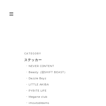
CATEGORY
ステッカー
NEVER CONTENT
Beasty（旧SHIFT BEAST）
Dazzle Boyz
LITTLE AKIBA
PYRITE LIFE
Megane club
imoutodreams