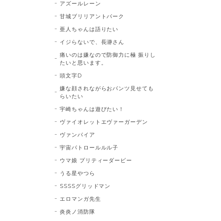
アズールレーン
甘城ブリリアントパーク
亜人ちゃんは語りたい
イジらないで、長瀞さん
痛いのは嫌なので防御力に極 振りし
たいと思います。
頭文字D
嫌な顔されながらおパンツ見せても
らいたい
宇崎ちゃんは遊びたい！
ヴァイオレットエヴァーガーデン
ヴァンパイア
宇宙パトロールルル子
ウマ娘 プリティーダービー
うる星やつら
SSSSグリッドマン
エロマンガ先生
炎炎ノ消防隊