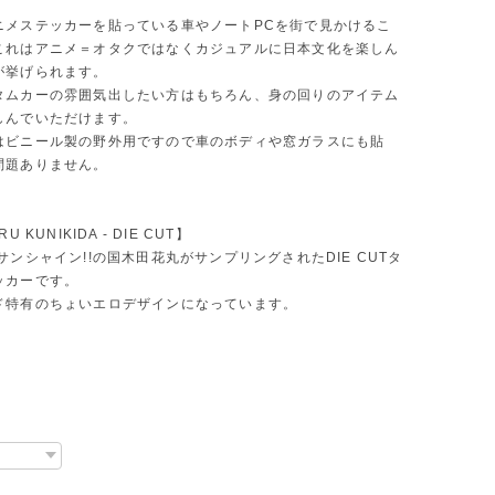
ニメステッカーを貼っている車やノートPCを街で見かけるこ
これはアニメ＝オタクではなくカジュアルに日本文化を楽しん
が挙げられます。
タムカーの雰囲気出したい方はもちろん、身の回りのアイテム
しんでいただけます。
はビニール製の野外用ですので車のボディや窓ガラスにも貼
問題ありません。
U KUNIKIDA - DIE CUT】
サンシャイン!!の国木田花丸がサンプリングされたDIE CUTタ
ッカーです。
ド特有のちょいエロデザインになっています。