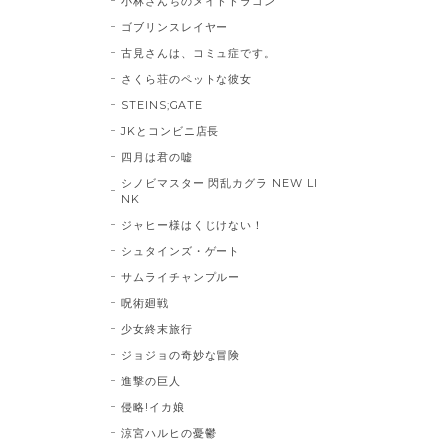
小林さんちのメイドドラゴン
ゴブリンスレイヤー
古見さんは、コミュ症です。
さくら荘のペットな彼女
STEINS;GATE
JKとコンビニ店長
四月は君の嘘
シノビマスター 閃乱カグラ NEW LI
NK
ジャヒー様はくじけない！
シュタインズ・ゲート
サムライチャンプルー
呪術廻戦
少女終末旅行
ジョジョの奇妙な冒険
進撃の巨人
侵略!イカ娘
涼宮ハルヒの憂鬱