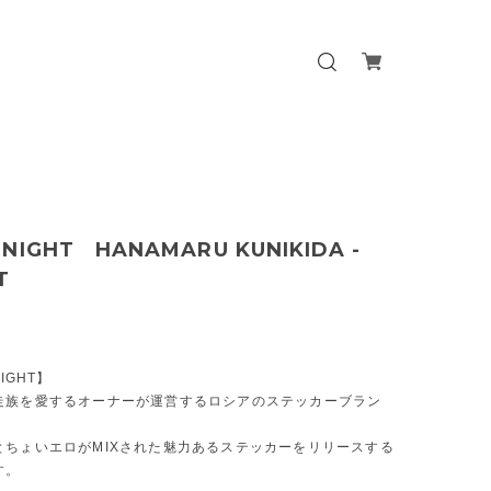
 NIGHT HANAMARU KUNIKIDA -
T
NIGHT】
走族を愛するオーナーが運営するロシアのステッカーブラン
とちょいエロがMIXされた魅力あるステッカーをリリースする
す。