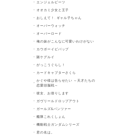
エンジェルビーツ
オオカミ少女と王子
おしえて！. ギャル子ちゃん
オーバーウォッチ
オーバーロード
俺の妹がこんなに可愛いわけがない
カウボーイビバップ
賭ケグルイ
がっこうぐらし！
カードキャプターさくら
かぐや様は告らせたい ～天才たちの
恋愛頭脳戦～
彼女、お借りします
ガヴリールドロップアウト
ガールズ&パンツァー
艦隊これくしょん
機動戦士ガンダムシリーズ
君の名は。