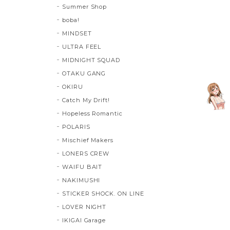
Summer Shop
boba!
MINDSET
ULTRA FEEL
MIDNIGHT SQUAD
OTAKU GANG
OKIRU
Catch My Drift!
Hopeless Romantic
POLARIS
Mischief Makers
LONERS CREW
WAIFU BAIT
NAKIMUSHI
STICKER SHOCK. ON LINE
LOVER NIGHT
IKIGAI Garage