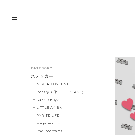
CATEGORY
ステッカー
NEVER CONTENT
Beasty（旧SHIFT BEAST）
Dazzle Boyz
LITTLE AKIBA
PYRITE LIFE
Megane club
imoutodreams