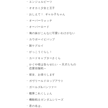
エンジェルビーツ
オオカミ少女と王子
おしえて！. ギャル子ちゃん
オーバーウォッチ
オーバーロード
俺の妹がこんなに可愛いわけがない
カウボーイビバップ
賭ケグルイ
がっこうぐらし！
カードキャプターさくら
かぐや様は告らせたい ～天才たちの
恋愛頭脳戦～
彼女、お借りします
ガヴリールドロップアウト
ガールズ&パンツァー
艦隊これくしょん
機動戦士ガンダムシリーズ
君の名は。