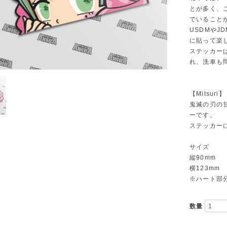
とが多く、
でいること
USDMや
に貼って楽
ステッカー
れ、洗車も
【Mitsuri】
鬼滅の刃の甘
ーです。
ステッカー
サイズ
縦90mm
横123mm
※ハート部
数量