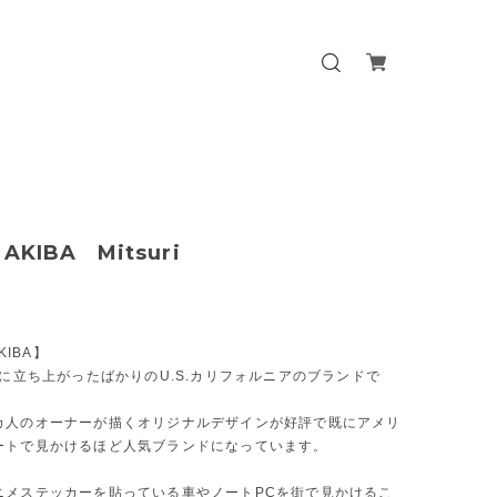
 AKIBA Mitsuri
AKIBA】
末に立ち上がったばかりのU.S.カリフォルニアのブランドで
カ人のオーナーが描くオリジナルデザインが好評で既にアメリ
ートで見かけるほど人気ブランドになっています。
ニメステッカーを貼っている車やノートPCを街で見かけるこ