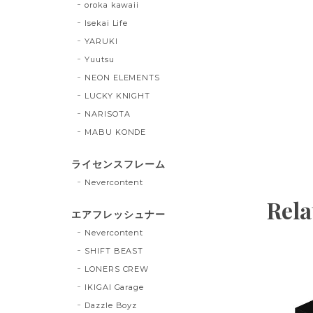
oroka kawaii
Isekai Life
YARUKI
Yuutsu
NEON ELEMENTS
LUCKY KNIGHT
NARISOTA
MABU KONDE
ライセンスフレーム
Nevercontent
Rela
エアフレッシュナー
Nevercontent
SHIFT BEAST
LONERS CREW
IKIGAI Garage
Dazzle Boyz