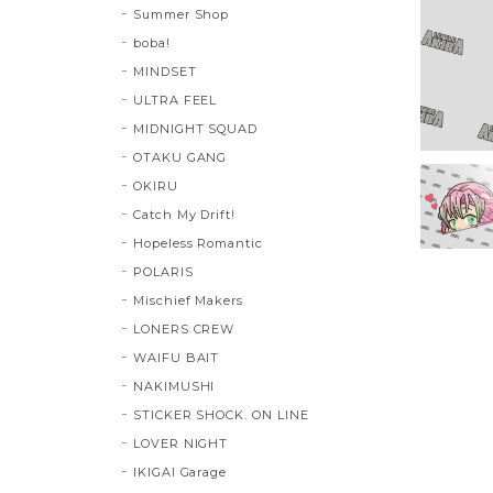
Summer Shop
boba!
MINDSET
ULTRA FEEL
MIDNIGHT SQUAD
OTAKU GANG
OKIRU
Catch My Drift!
Hopeless Romantic
POLARIS
Mischief Makers
LONERS CREW
WAIFU BAIT
NAKIMUSHI
STICKER SHOCK. ON LINE
LOVER NIGHT
IKIGAI Garage