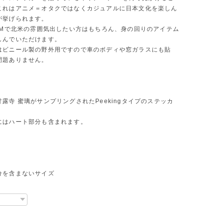
これはアニメ＝オタクではなくカジュアルに日本文化を楽しん
が挙げられます。
JDMで北米の雰囲気出したい方はもちろん、身の回りのアイテム
しんでいただけます。
はビニール製の野外用ですので車のボディや窓ガラスにも貼
問題ありません。
露寺 蜜璃がサンプリングされたPeekingタイプのステッカ
にはハート部分も含まれます。
分を含まないサイズ