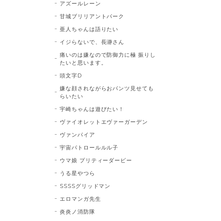
アズールレーン
甘城ブリリアントパーク
亜人ちゃんは語りたい
イジらないで、長瀞さん
痛いのは嫌なので防御力に極 振りし
たいと思います。
頭文字D
嫌な顔されながらおパンツ見せても
らいたい
宇崎ちゃんは遊びたい！
ヴァイオレットエヴァーガーデン
ヴァンパイア
宇宙パトロールルル子
ウマ娘 プリティーダービー
うる星やつら
SSSSグリッドマン
エロマンガ先生
炎炎ノ消防隊