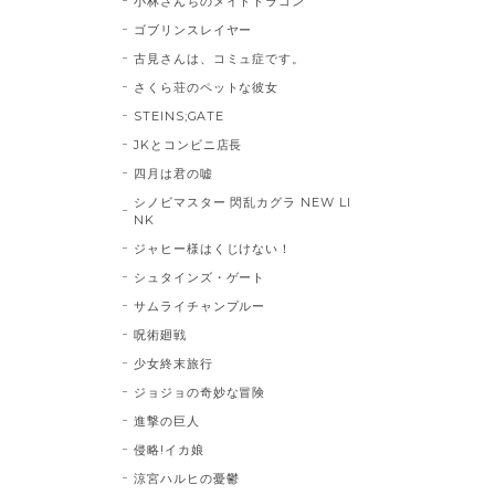
小林さんちのメイドドラゴン
ゴブリンスレイヤー
古見さんは、コミュ症です。
さくら荘のペットな彼女
STEINS;GATE
JKとコンビニ店長
四月は君の嘘
シノビマスター 閃乱カグラ NEW LI
NK
ジャヒー様はくじけない！
シュタインズ・ゲート
サムライチャンプルー
呪術廻戦
少女終末旅行
ジョジョの奇妙な冒険
進撃の巨人
侵略!イカ娘
涼宮ハルヒの憂鬱