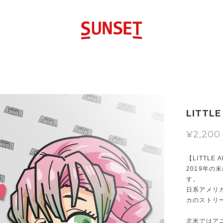
LITTLE
¥2,200
【LITTLE 
2019年の
す。
日系アメリ
カのストリ
北米ではア