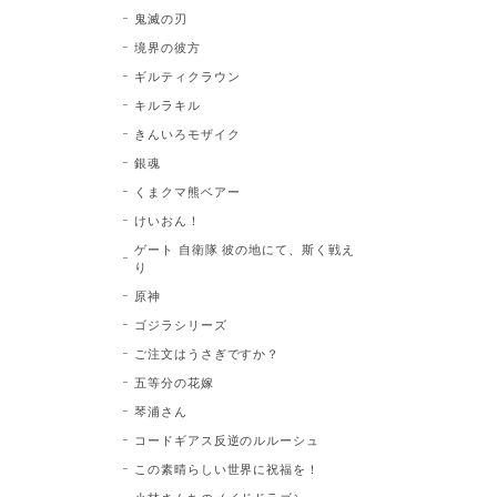
鬼滅の刃
境界の彼方
ギルティクラウン
キルラキル
きんいろモザイク
銀魂
くまクマ熊ベアー
けいおん！
ゲート 自衛隊 彼の地にて、斯く戦え
り
原神
ゴジラシリーズ
ご注文はうさぎですか？
五等分の花嫁
琴浦さん
コードギアス反逆のルルーシュ
この素晴らしい世界に祝福を！