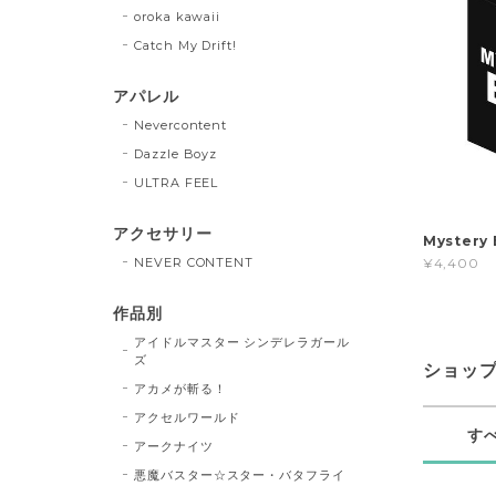
oroka kawaii
Catch My Drift!
アパレル
Nevercontent
Dazzle Boyz
ULTRA FEEL
アクセサリー
Myster
NEVER CONTENT
¥4,400
作品別
アイドルマスター シンデレラガール
ズ
ショッ
アカメが斬る！
アクセルワールド
す
アークナイツ
悪魔バスター☆スター・バタフライ