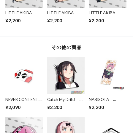
LITTLE AKIBA
LITTLE AKIBA
LITTLE AKIBA
Tengen
Sanemi
Tokitou
¥2,200
¥2,200
¥2,200
その他の商品
NEVER CONTENT
Catch My Drift!
NARISOTA
K.K. Peekin
Kaguya Pout
MOMO BELIA
¥2,090
¥2,200
¥2,200
DEVILUKE