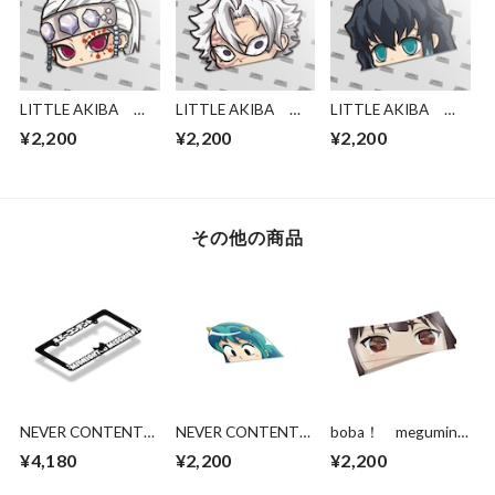
LITTLE AKIBA
LITTLE AKIBA
LITTLE AKIBA
Tengen
Sanemi
Tokitou
¥2,200
¥2,200
¥2,200
その他の商品
NEVER CONTENT
NEVER CONTENT
boba！ megumin
MIDNIGHT
Peeking Lum
eyes
¥4,180
¥2,200
¥2,200
MISCHIEF！ ライセ
ンスフレーム