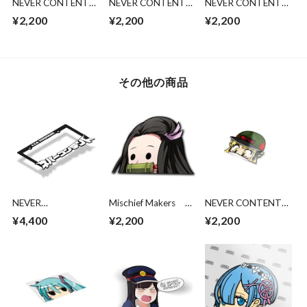
NEVER CONTENT
NEVER CONTENT
NEVER CONTENT
Peeking Silvia Zaku
Peeking RX-77 Cat
BANDAI - NEVCON
¥2,200
¥2,200
¥2,200
Cat
その他の商品
NEVER
Mischief Makers
NEVER CONTENT
CONTRNT C.S.B
Demon Derp
Peeking Shinobu
¥4,400
¥2,200
¥2,200
YOKOHAMA V2 ラ
Ver3
イセンスフレーム