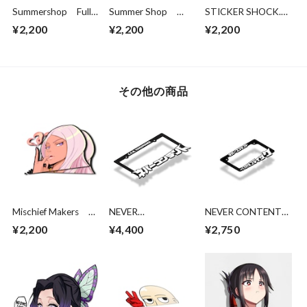
Summershop Full
Summer Shop
STICKER SHOCK.
Metal Panic テレ
Monogatari Black
ON LINE Tokio
¥2,200
¥2,200
¥2,200
サテスタロッサ or
Hanekawa Slaps
ghoul girl
千鳥かなめ
その他の商品
Mischief Makers ヒ
NEVER
NEVER CONTENT
バナ: PEEK!
CONTRNT C.S.B
スタイルブティック
¥2,200
¥4,400
¥2,750
PARTIAL HOLO!
YOKOHAMA V2 ラ
バイク用ライセンス
イセンスフレーム
フレーム