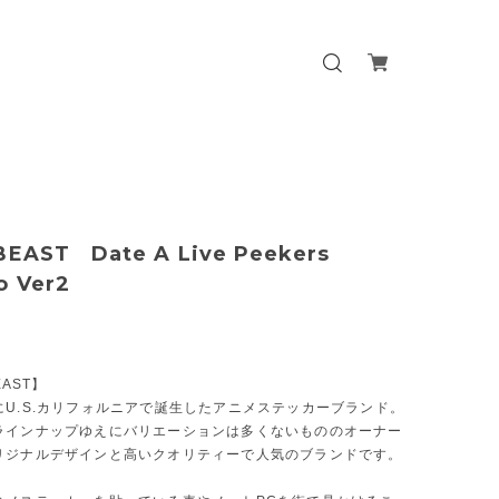
BEAST Date A Live Peekers
o Ver2
EAST】
にU.S.カリフォルニアで誕生したアニメステッカーブランド。
ラインナップゆえにバリエーションは多くないもののオーナー
リジナルデザインと高いクオリティーで人気のブランドです。