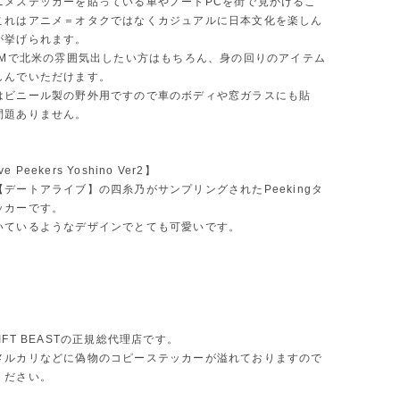
ニメステッカーを貼っている車やノートPCを街で見かけるこ
これはアニメ＝オタクではなくカジュアルに日本文化を楽しん
が挙げられます。
JDMで北米の雰囲気出したい方はもちろん、身の回りのアイテム
しんでいただけます。
はビニール製の野外用ですので車のボディや窓ガラスにも貼
問題ありません。
ve Peekers Yoshino Ver2】
デートアライブ】の四糸乃がサンプリングされたPeekingタ
ッカーです。
いているようなデザインでとても可愛いです。
IFT BEASTの正規総代理店です。
メルカリなどに偽物のコピーステッカーが溢れておりますので
ください。