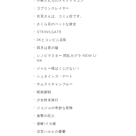
小林さんちのメイドドラゴン
ゴブリンスレイヤー
古見さんは、コミュ症です。
さくら荘のペットな彼女
STEINS;GATE
JKとコンビニ店長
四月は君の嘘
シノビマスター 閃乱カグラ NEW LI
NK
ジャヒー様はくじけない！
シュタインズ・ゲート
サムライチャンプルー
呪術廻戦
少女終末旅行
ジョジョの奇妙な冒険
進撃の巨人
侵略!イカ娘
涼宮ハルヒの憂鬱