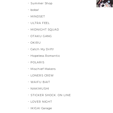
Summer Shop
boba!
MINDSET
ULTRA FEEL
MIDNIGHT SQUAD
OTAKU GANG
OKIRU
Catch My Drift!
Hopeless Romantic
POLARIS
Mischief Makers
LONERS CREW
WAIFU BAIT
NAKIMUSHI
STICKER SHOCK. ON LINE
LOVER NIGHT
IKIGAI Garage