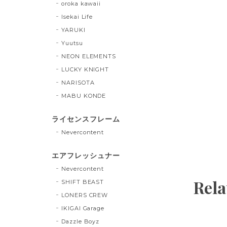
oroka kawaii
Isekai Life
YARUKI
Yuutsu
NEON ELEMENTS
LUCKY KNIGHT
NARISOTA
MABU KONDE
ライセンスフレーム
Nevercontent
エアフレッシュナー
Nevercontent
Rela
SHIFT BEAST
LONERS CREW
IKIGAI Garage
Dazzle Boyz