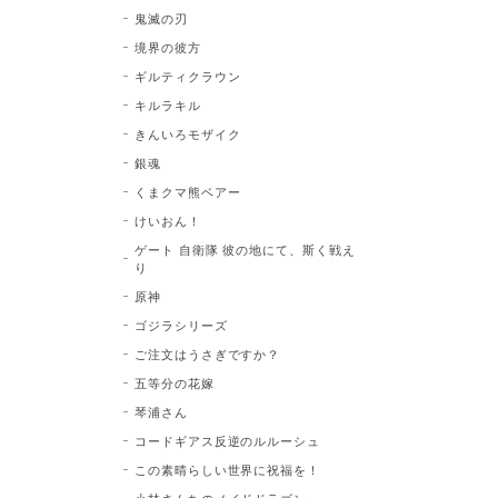
鬼滅の刃
境界の彼方
ギルティクラウン
キルラキル
きんいろモザイク
銀魂
くまクマ熊ベアー
けいおん！
ゲート 自衛隊 彼の地にて、斯く戦え
り
原神
ゴジラシリーズ
ご注文はうさぎですか？
五等分の花嫁
琴浦さん
コードギアス反逆のルルーシュ
この素晴らしい世界に祝福を！