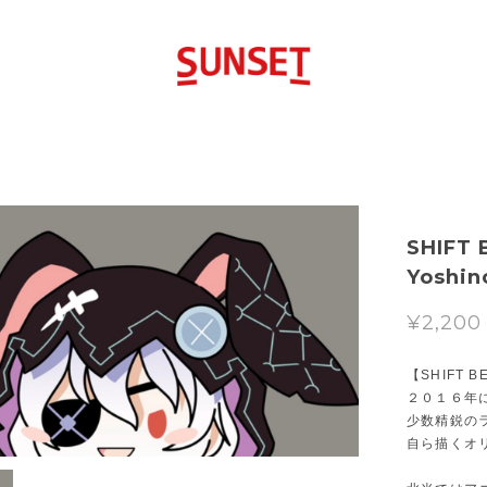
SHIFT 
Yoshin
¥2,200
【SHIFT B
２０１６年
少数精鋭の
自ら描くオ