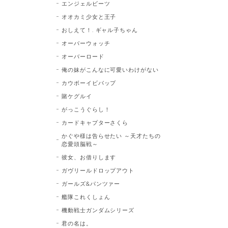
エンジェルビーツ
オオカミ少女と王子
おしえて！. ギャル子ちゃん
オーバーウォッチ
オーバーロード
俺の妹がこんなに可愛いわけがない
カウボーイビバップ
賭ケグルイ
がっこうぐらし！
カードキャプターさくら
かぐや様は告らせたい ～天才たちの
恋愛頭脳戦～
彼女、お借りします
ガヴリールドロップアウト
ガールズ&パンツァー
艦隊これくしょん
機動戦士ガンダムシリーズ
君の名は。