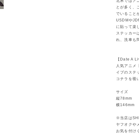
北米ではア
とが多く、
でいること
USDMや
に貼って楽
ステッカー
れ、洗車も
【Date A Li
人気アニメ【
イプのステ
コチラを覗
サイズ
縦78mm
横146mm
※当店はSH
ヤフオクや
お気を付け