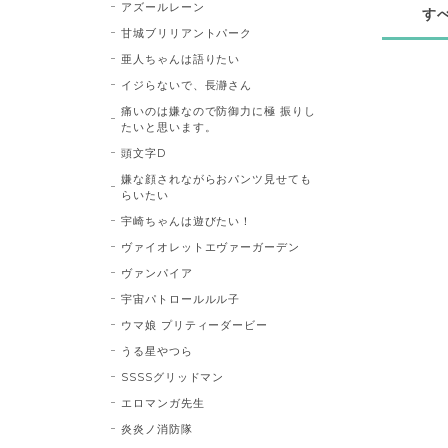
アズールレーン
す
甘城ブリリアントパーク
亜人ちゃんは語りたい
イジらないで、長瀞さん
痛いのは嫌なので防御力に極 振りし
たいと思います。
頭文字D
嫌な顔されながらおパンツ見せても
らいたい
宇崎ちゃんは遊びたい！
ヴァイオレットエヴァーガーデン
ヴァンパイア
宇宙パトロールルル子
ウマ娘 プリティーダービー
うる星やつら
SSSSグリッドマン
エロマンガ先生
炎炎ノ消防隊