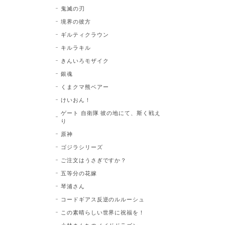
鬼滅の刃
境界の彼方
ギルティクラウン
キルラキル
きんいろモザイク
銀魂
くまクマ熊ベアー
けいおん！
ゲート 自衛隊 彼の地にて、斯く戦え
り
原神
ゴジラシリーズ
ご注文はうさぎですか？
五等分の花嫁
琴浦さん
コードギアス反逆のルルーシュ
この素晴らしい世界に祝福を！