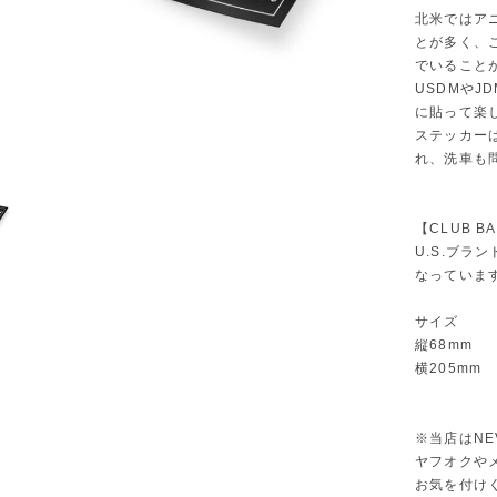
北米ではア
とが多く、
でいること
USDMや
に貼って楽
ステッカー
れ、洗車も
【CLUB B
U.S.ブ
なっていま
サイズ
縦68mm
横205mm
※当店はNE
ヤフオクや
お気を付け