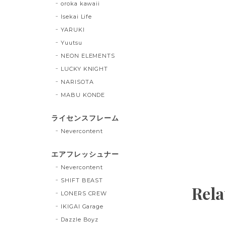
oroka kawaii
Isekai Life
YARUKI
Yuutsu
NEON ELEMENTS
LUCKY KNIGHT
NARISOTA
MABU KONDE
ライセンスフレーム
Nevercontent
エアフレッシュナー
Nevercontent
SHIFT BEAST
Rela
LONERS CREW
IKIGAI Garage
Dazzle Boyz