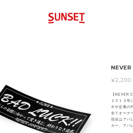
NEVER
¥2,200
【NEVER 
２０１３年
今や定番のP
全てオーナ
現在はアパ
カー、アパ