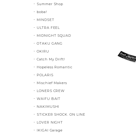
Summer Shop
boba!
MINDSET
ULTRA FEEL
MIDNIGHT SQUAD
OTAKU GANG
OKIRU
Catch My Drift!
Hopeless Romantic
POLARIS
Mischief Makers
LONERS CREW
WAIFU BAIT
NAKIMUSHI
STICKER SHOCK. ON LINE
LOVER NIGHT
IKIGAI Garage