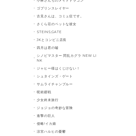
小林さんちのメイドドラゴン
ゴブリンスレイヤー
古見さんは、コミュ症です。
さくら荘のペットな彼女
STEINS;GATE
JKとコンビニ店長
四月は君の嘘
シノビマスター 閃乱カグラ NEW LI
NK
ジャヒー様はくじけない！
シュタインズ・ゲート
サムライチャンプルー
呪術廻戦
少女終末旅行
ジョジョの奇妙な冒険
進撃の巨人
侵略!イカ娘
涼宮ハルヒの憂鬱