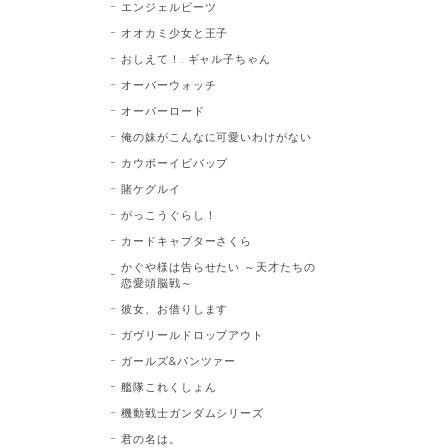
エンジェルビーツ
オオカミ少女と王子
おしえて！. ギャル子ちゃん
オーバーウォッチ
オーバーロード
俺の妹がこんなに可愛いわけがない
カウボーイビバップ
賭ケグルイ
がっこうぐらし！
カードキャプターさくら
かぐや様は告らせたい ～天才たちの
恋愛頭脳戦～
彼女、お借りします
ガヴリールドロップアウト
ガールズ&パンツァー
艦隊これくしょん
機動戦士ガンダムシリーズ
君の名は。