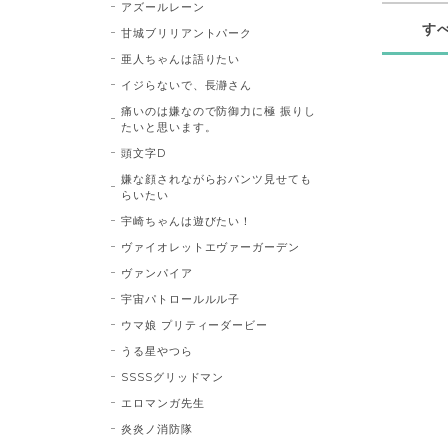
アズールレーン
す
甘城ブリリアントパーク
亜人ちゃんは語りたい
イジらないで、長瀞さん
痛いのは嫌なので防御力に極 振りし
たいと思います。
頭文字D
嫌な顔されながらおパンツ見せても
らいたい
宇崎ちゃんは遊びたい！
ヴァイオレットエヴァーガーデン
ヴァンパイア
宇宙パトロールルル子
ウマ娘 プリティーダービー
うる星やつら
SSSSグリッドマン
エロマンガ先生
炎炎ノ消防隊