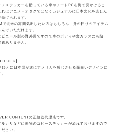
ニメステッカーを貼っている車やノートPCを街で見かけるこ
これはアニメ＝オタクではなくカジュアルに日本文化を楽しん
が挙げられます。
JDMで北米の雰囲気出したい方はもちろん、身の回りのアイテム
しんでいただけます。
はビニール製の野外用ですので車のボディや窓ガラスにも貼
問題ありません。
AD LUCK】
ランドゆえに日本語が逆にアメリカを感じさせる面白いデザインに
す。
VER CONTENTの正規総代理店です。
メルカリなどに偽物のコピーステッカーが溢れておりますので
ください。