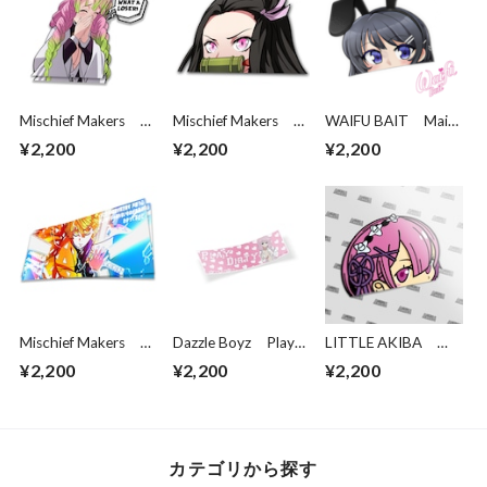
Mischief Makers
Mischief Makers
WAIFU BAIT Mai
What a loser!
Demon Peeker
Peeker
¥2,200
¥2,200
¥2,200
(removable speech
bubble)
Mischief Makers
Dazzle Boyz Play
LITTLE AKIBA
Thunderclap
Dirty Lala
Ram
¥2,200
¥2,200
¥2,200
カテゴリから探す