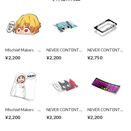
Mischief Makers
NEVER CONTENT
NEVER CONTENT
Love me DS peeker
Peeking Miku
スタイルブティック
¥2,200
¥2,200
¥2,750
バイク用ライセンス
フレーム
Mischief Makers
NEVER CONTENT
NEVER CONTENT
Mako: WACK!
Peeking
Endless Pursuit!
¥2,200
¥2,200
¥2,200
Sakamotochan