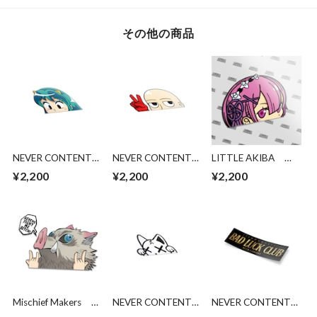
その他の商品
NEVER CONTENT
NEVER CONTENT
LITTLE AKIBA
Peeking Lum
Peeking Saitama
Ram
¥2,200
¥2,200
¥2,200
Mischief Makers
NEVER CONTENT
NEVER CONTENT
Fight me DS peeker
Goast Cat
10Y Bad Luck Club