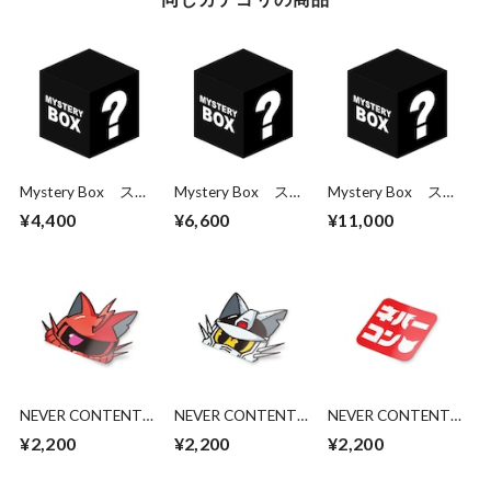
Mystery Box ステ
Mystery Box ステ
Mystery Box ステ
ッカー3枚パック
ッカー5枚パック
ッカー10枚パック
¥4,400
¥6,600
¥11,000
NEVER CONTENT
NEVER CONTENT
NEVER CONTENT
Peeking Silvia Zaku
Peeking RX-77 Cat
BANDAI - NEVCON
¥2,200
¥2,200
¥2,200
Cat