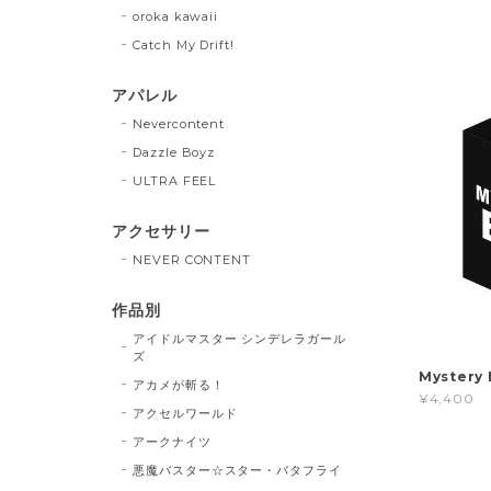
oroka kawaii
Catch My Drift!
アパレル
Nevercontent
Dazzle Boyz
ULTRA FEEL
アクセサリー
NEVER CONTENT
作品別
アイドルマスター シンデレラガール
ズ
Myster
アカメが斬る！
¥4,400
アクセルワールド
アークナイツ
悪魔バスター☆スター・バタフライ