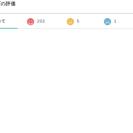
プの評価
べて
202
5
1