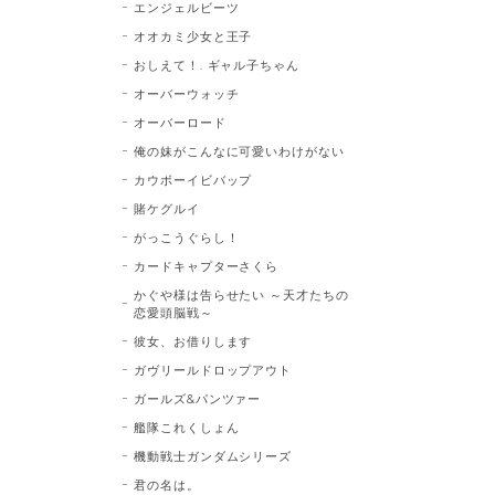
エンジェルビーツ
オオカミ少女と王子
おしえて！. ギャル子ちゃん
オーバーウォッチ
オーバーロード
俺の妹がこんなに可愛いわけがない
カウボーイビバップ
賭ケグルイ
がっこうぐらし！
カードキャプターさくら
かぐや様は告らせたい ～天才たちの
恋愛頭脳戦～
彼女、お借りします
ガヴリールドロップアウト
ガールズ&パンツァー
艦隊これくしょん
機動戦士ガンダムシリーズ
君の名は。