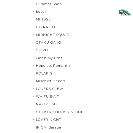
Summer Shop
boba!
MINDSET
ULTRA FEEL
MIDNIGHT SQUAD
OTAKU GANG
OKIRU
Catch My Drift!
Hopeless Romantic
POLARIS
Mischief Makers
LONERS CREW
WAIFU BAIT
NAKIMUSHI
STICKER SHOCK. ON LINE
LOVER NIGHT
IKIGAI Garage