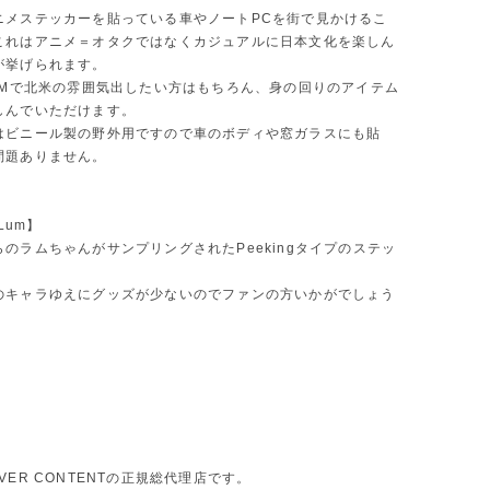
ニメステッカーを貼っている車やノートPCを街で見かけるこ
これはアニメ＝オタクではなくカジュアルに日本文化を楽しん
が挙げられます。
JDMで北米の雰囲気出したい方はもちろん、身の回りのアイテム
しんでいただけます。
はビニール製の野外用ですので車のボディや窓ガラスにも貼
問題ありません。
 Lum】
のラムちゃんがサンプリングされたPeekingタイプのステッ
のキャラゆえにグッズが少ないのでファンの方いかがでしょう
VER CONTENTの正規総代理店です。