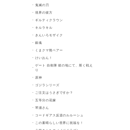
鬼滅の刃
境界の彼方
ギルティクラウン
キルラキル
きんいろモザイク
銀魂
くまクマ熊ベアー
けいおん！
ゲート 自衛隊 彼の地にて、斯く戦え
り
原神
ゴジラシリーズ
ご注文はうさぎですか？
五等分の花嫁
琴浦さん
コードギアス反逆のルルーシュ
この素晴らしい世界に祝福を！