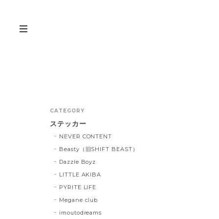
CATEGORY
ステッカー
NEVER CONTENT
Beasty（旧SHIFT BEAST）
Dazzle Boyz
LITTLE AKIBA
PYRITE LIFE
Megane club
imoutodreams