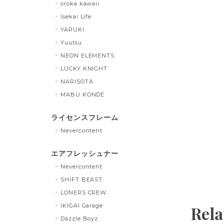
oroka kawaii
Isekai Life
YARUKI
Yuutsu
NEON ELEMENTS
LUCKY KNIGHT
NARISOTA
MABU KONDE
ライセンスフレーム
Nevercontent
エアフレッシュナー
Nevercontent
SHIFT BEAST
LONERS CREW
IKIGAI Garage
Rela
Dazzle Boyz