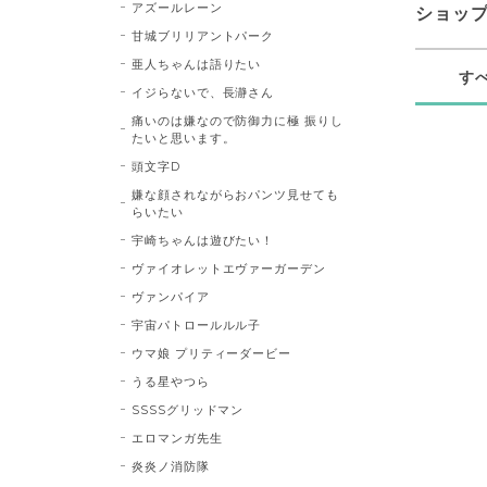
アズールレーン
ショッ
甘城ブリリアントパーク
亜人ちゃんは語りたい
す
イジらないで、長瀞さん
痛いのは嫌なので防御力に極 振りし
たいと思います。
頭文字D
嫌な顔されながらおパンツ見せても
らいたい
宇崎ちゃんは遊びたい！
ヴァイオレットエヴァーガーデン
ヴァンパイア
宇宙パトロールルル子
ウマ娘 プリティーダービー
うる星やつら
SSSSグリッドマン
エロマンガ先生
炎炎ノ消防隊