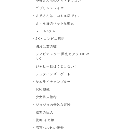
小林さんちのメイドドラゴン
ゴブリンスレイヤー
古見さんは、コミュ症です。
さくら荘のペットな彼女
STEINS;GATE
JKとコンビニ店長
四月は君の嘘
シノビマスター 閃乱カグラ NEW LI
NK
ジャヒー様はくじけない！
シュタインズ・ゲート
サムライチャンプルー
呪術廻戦
少女終末旅行
ジョジョの奇妙な冒険
進撃の巨人
侵略!イカ娘
涼宮ハルヒの憂鬱