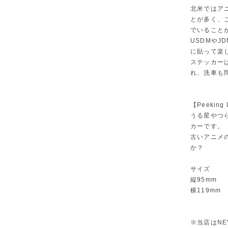
北米ではア
とが多く、
でいること
USDMや
に貼って楽
ステッカー
れ、洗車も
【Peeking
うる星やつら
カーです。
古いアニメ
か？
サイズ
縦95mm
横119mm
※当店はNE