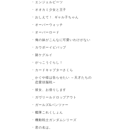
エンジェルビーツ
オオカミ少女と王子
おしえて！. ギャル子ちゃん
オーバーウォッチ
オーバーロード
俺の妹がこんなに可愛いわけがない
カウボーイビバップ
賭ケグルイ
がっこうぐらし！
カードキャプターさくら
かぐや様は告らせたい ～天才たちの
恋愛頭脳戦～
彼女、お借りします
ガヴリールドロップアウト
ガールズ&パンツァー
艦隊これくしょん
機動戦士ガンダムシリーズ
君の名は。