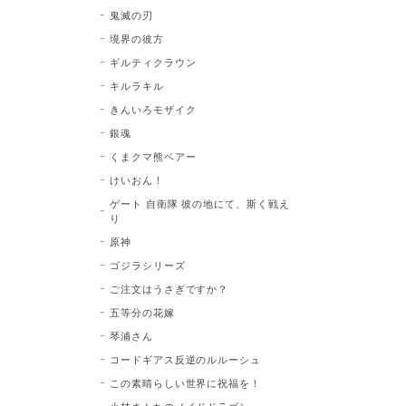
鬼滅の刃
境界の彼方
ギルティクラウン
キルラキル
きんいろモザイク
銀魂
くまクマ熊ベアー
けいおん！
ゲート 自衛隊 彼の地にて、斯く戦え
り
原神
ゴジラシリーズ
ご注文はうさぎですか？
五等分の花嫁
琴浦さん
コードギアス反逆のルルーシュ
この素晴らしい世界に祝福を！