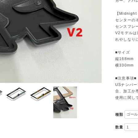
カー、アパ
【Midnigh
センターの
センスフレ
V2モデル
れやしなり
■サイズ
縦168mm
横330mm
■注意事項■
USナンバ
合、加工か
使用に関し
種類
数量