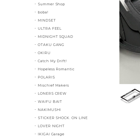
Summer Shop
boba!
MINDSET
ULTRA FEEL
MIDNIGHT SQUAD
OTAKU GANG
OKIRU
Catch My Drift!
Hopeless Romantic
POLARIS
Mischief Makers
LONERS CREW
WAIFU BAIT
NAKIMUSHI
STICKER SHOCK. ON LINE
LOVER NIGHT
IKIGAI Garage