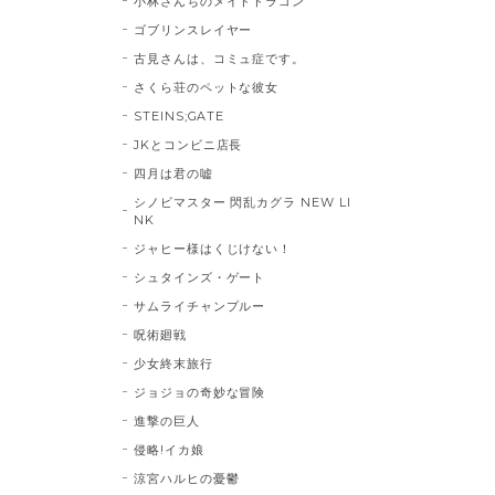
小林さんちのメイドドラゴン
ゴブリンスレイヤー
古見さんは、コミュ症です。
さくら荘のペットな彼女
STEINS;GATE
JKとコンビニ店長
四月は君の嘘
シノビマスター 閃乱カグラ NEW LI
NK
ジャヒー様はくじけない！
シュタインズ・ゲート
サムライチャンプルー
呪術廻戦
少女終末旅行
ジョジョの奇妙な冒険
進撃の巨人
侵略!イカ娘
涼宮ハルヒの憂鬱