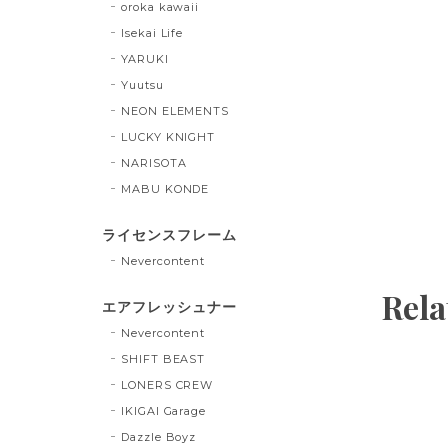
oroka kawaii
Isekai Life
YARUKI
Yuutsu
NEON ELEMENTS
LUCKY KNIGHT
NARISOTA
MABU KONDE
ライセンスフレーム
Nevercontent
Rela
エアフレッシュナー
Nevercontent
SHIFT BEAST
LONERS CREW
IKIGAI Garage
Dazzle Boyz