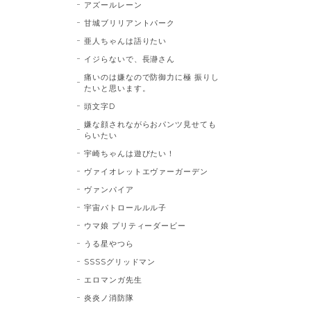
アズールレーン
甘城ブリリアントパーク
亜人ちゃんは語りたい
イジらないで、長瀞さん
痛いのは嫌なので防御力に極 振りし
たいと思います。
頭文字D
嫌な顔されながらおパンツ見せても
らいたい
宇崎ちゃんは遊びたい！
ヴァイオレットエヴァーガーデン
ヴァンパイア
宇宙パトロールルル子
ウマ娘 プリティーダービー
うる星やつら
SSSSグリッドマン
エロマンガ先生
炎炎ノ消防隊