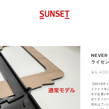
NEVER
ライセ
¥4,400
【NEVER 
２０１３年
今や定番のP
全てオーナ
現在はアパ