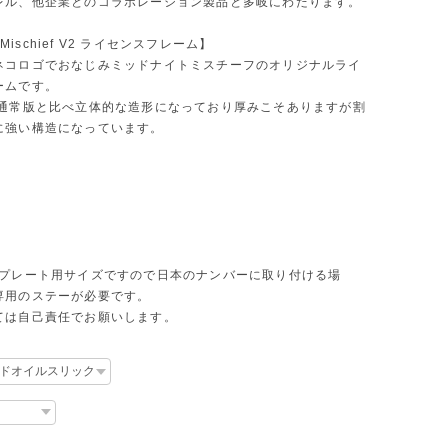
レル、他企業とのコラボレーション製品と多岐にわたります。
t Mischief V2 ライセンスフレーム】
ネコロゴでおなじみミッドナイトミスチーフのオリジナルライ
ームです。
は通常版と比べ立体的な造形になっており厚みこそありますが割
に強い構造になっています。
ープレート用サイズですので日本のナンバーに取り付ける場
専用のステーが必要です。
ては自己責任でお願いします。